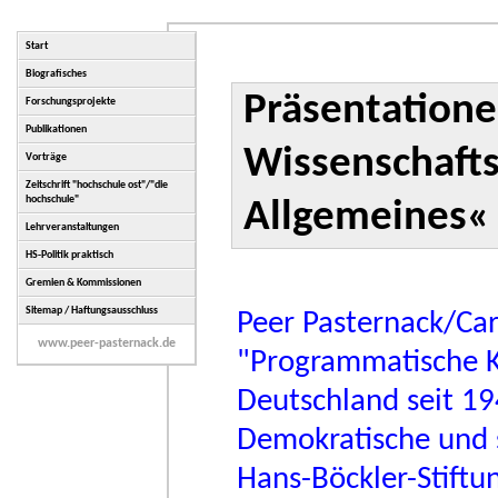
Start
Biografisches
Präsentati
Forschungsprojekte
Publikationen
Wissensch
Vorträge
Zeitschrift "hochschule ost"/"die
hochschule"
Allgemeines«
Lehrveranstaltungen
HS-Politik praktisch
Gremien & Kommissionen
Sitemap / Haftungsausschluss
Peer Pasternack/Car
www.peer-pasternack.de
"Programmatische K
Deutschland seit 1
Demokratische und s
Hans-Böckler-Stiftu