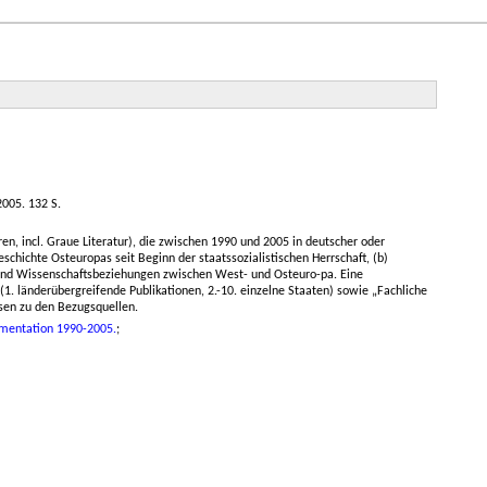
2005. 132 S.
n, incl. Graue Literatur), die zwischen 1990 und 2005 in deutscher oder
chichte Osteuropas seit Beginn der staatssozialistischen Herrschaft, (b)
 und Wissenschaftsbeziehungen zwischen West- und Osteuro-pa. Eine
(1. länderübergreifende Publikationen, 2.-10. einzelne Staaten) sowie „Fachliche
isen zu den Bezugsquellen.
umentation 1990-2005.
;