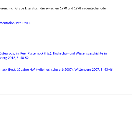
en, incl. Graue Literatur), die zwischen 1990 und 1998 in deutscher oder
kumentation 1990–2005.
steuropa, in: Peer Pasternack (Hg.), Hochschul- und Wissensgeschichte in
nberg 2012, S. 50-52.
nack (Hg.), 10 Jahre HoF (=die hochschule 1/2007), Wittenberg 2007, S. 43-48.