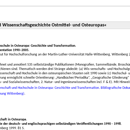
d Wissenschaftsgeschichte Ostmittel- und Osteuropas«
schule in Osteuropa: Geschichte und Transformation.
entation 1990–2005.
tut für Hochschulforschung an der Martin-Luther-Universität Halle-Wittenberg, Wittenberg 
ichnet und annotiert 535 selbstständige Publikationen (Monografien, Sammelbände, Broschüre
chienen sind. Thematisch werden drei Stränge abdeckt: (a) Wis-senschafts- und Hochschulges
ssenschaft und Hochschule in den osteuropäischen Staaten seit 1990 sowie (c) Hochschul-
erung ermöglicht schnelle Orientierung: „Handbücher/Periodika“, „Geografische Gliederung“ 
s- und Sozialwissenschaften, 2. Natur- und Ingenieurwissenschaften incl. F & E). Mit Hinwe
enschaft und Hochschule in Osteuropa: Geschichte und Transformation. Bibliografische Dok
chung Wittenberg)
.
haft in Osteuropa.
ie der deutsch- und englischsprachigen selbständigen Veröffentlichungen 1990 - 1998.
nberg 1999. 81 S.