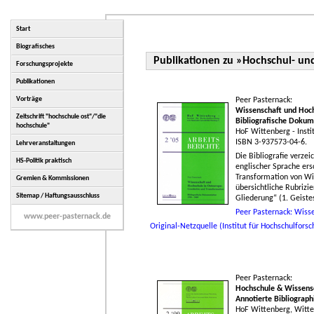
Start
Biografisches
Publikationen zu »Hochschul- un
Forschungsprojekte
Publikationen
Vorträge
Peer Pasternack:
Wissenschaft und Hoch
Zeitschrift "hochschule ost"/"die
Bibliografische Dokum
hochschule"
HoF Wittenberg - Insti
ISBN 3-937573-04-6.
Lehrveranstaltungen
Die Bibliografie verze
HS-Politik praktisch
englischer Sprache ers
Transformation von Wi
Gremien & Kommissionen
übersichtliche Rubrizi
Sitemap / Haftungsausschluss
Gliederung“ (1. Geiste
Peer Pasternack: Wiss
www.peer-pasternack.de
Original-Netzquelle (Institut für Hochschulfors
Peer Pasternack:
Hochschule & Wissensc
Annotierte Bibliograph
HoF Wittenberg, Witte