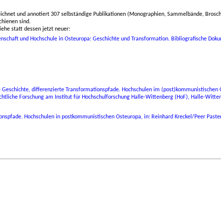
eichnet und annotiert 307 selbständige Publikationen (Monographien, Sammelbände, Broschür
chienen sind.
iehe statt dessen jetzt neuer:
enschaft und Hochschule in Osteuropa: Geschichte und Transformation. Bibliografische Do
Geschichte, differenzierte Transformationspfade. Hochschulen im (post)kommunistischen O
hichtliche Forschung am Institut für Hochschulforschung Halle-Wittenberg (HoF), Halle-Witte
ionspfade. Hochschulen in postkommunistischen Osteuropa, in: Reinhard Kreckel/Peer Paster